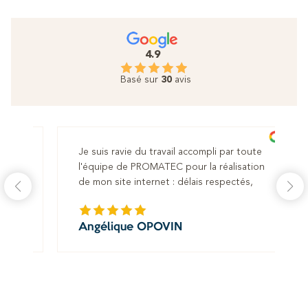
4.9
Basé sur
30
avis
Je suis ravie du travail accompli par toute
No
l'équipe de PROMATEC pour la réalisation
po
de mon site internet : délais respectés,
so
souhaits appliqués à la lettre. Equipe hyper
mo
réactive et à l'écoute. Reste à voir le
ré
Angélique OPOVIN
C
référencement dans les mois à venir, mais je
no
M
suis confiante :)
mo
no
Un