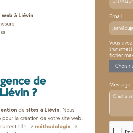
 web à Liévin
Email
mesure
ess
Vous avez
transmettr
fichier ma
Choisir 
agence de
Message
Liévin ?
réation
de
sites à Liévin.
Nous
our la création de votre site web,
ncurrentielle, la
méthodologie
, la