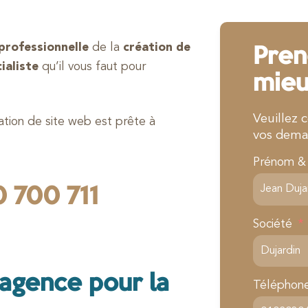
professionnelle
de la
création de
Pren
ialiste
qu’il vous faut pour
mieu
Veuillez 
ation de site web est prête à
vos dema
Prénom 
 700 711
Société
 agence pour la
Téléphon