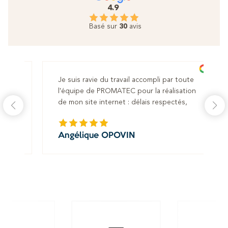
4.9
Basé sur
30
avis
Je suis ravie du travail accompli par toute
Nous
l'équipe de PROMATEC pour la réalisation
pour
de mon site internet : délais respectés,
somm
souhaits appliqués à la lettre. Equipe hyper
mont
réactive et à l'écoute. Reste à voir le
réac
Angélique OPOVIN
Cam
référencement dans les mois à venir, mais je
nouv
Mé
suis confiante :)
mode
nos 
Un g