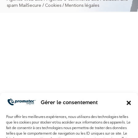
/
/
spam MailSecure
Cookies
Mentions légales
Agence WordPress Roncq
Agence WordPress Villeneuve d’Ascq
Agence WordPress Lens
Agence WordPress Douai
Agence WordPress Hem
Agence WordPress Wattrelos
Agence WordPress Seclin
Agence WordPress Lesquin
Agence WordPress Marcq-en-Barœul
Agence WordPress Croix
Agence WordPress La Madeleine
Agence WordPress Marquette-lez-Lille
Agence WordPress Saint-André-lez-Lille
Gérer le consentement
Agence WordPress Lambersart
Agence WordPress Wasquehal
Pour offrir les meilleures expériences, nous utilisons des technologies telles
Agence WordPress Armentières
que les cookies pour stocker et/ou accéder aux informations des appareils. Le
fait de consentir à ces technologies nous permettra de traiter des données
Agence WordPress Loos
telles que le comportement de navigation ou les ID uniques sur ce site. Le