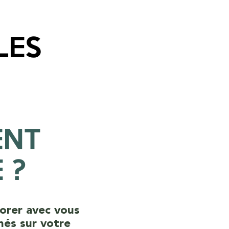
LES
ENT
 ?
borer avec vous
gnés sur votre