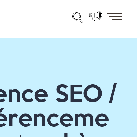
nce SEO /
férenceme