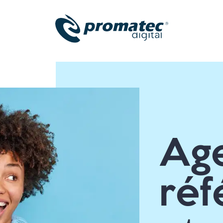
Age
ré