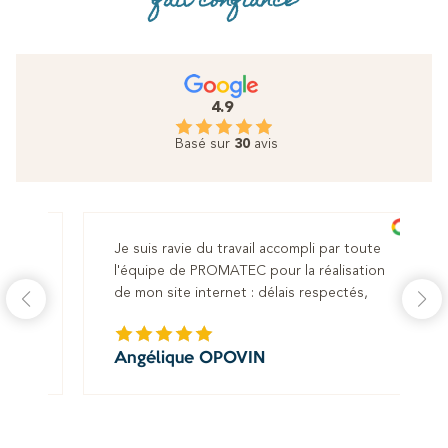
fait confiance
4.9
Basé sur
30
avis
Je suis ravie du travail accompli par toute
ses.
l'équipe de PROMATEC pour la réalisation
tre
de mon site internet : délais respectés,
s et
souhaits appliqués à la lettre. Equipe hyper
réactive et à l'écoute. Reste à voir le
Angélique OPOVIN
référencement dans les mois à venir, mais je
suis confiante :)