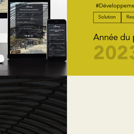
#Développem
Solution
Res
Année du 
202