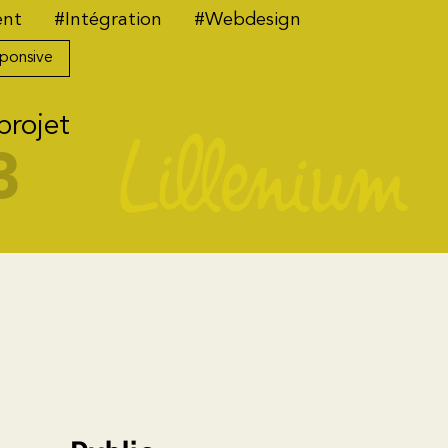
ent
#Intégration
#Webdesign
ponsive
projet
3