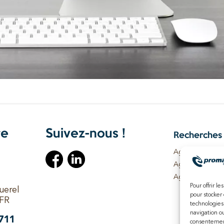
re
Suivez-nous !
Recherches 
Agence WordPre
Agence WordPr
Agence WordPr
Pour offrir l
uerel
Agence WordP
pour stocker 
FR
Agence WordPre
technologies
navigation ou
Agence WordPr
711
consentement 