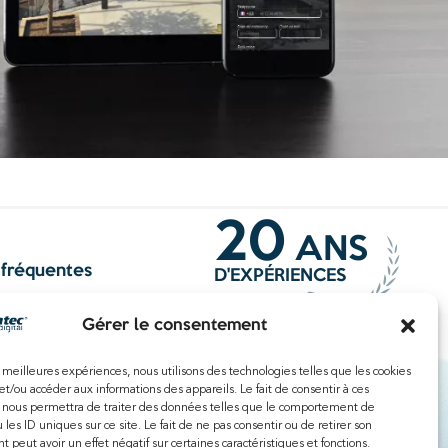
20
ANS
fréquentes
D'EXPÉRIENCES
ss Lille
Gérer le consentement
ess Tourcoing
ess Roubaix
es meilleures expériences, nous utilisons des technologies telles que les cookies
ress Bondues
et/ou accéder aux informations des appareils. Le fait de consentir à ces
ss Neuville-en-Ferrain
 nous permettra de traiter des données telles que le comportement de
 les ID uniques sur ce site. Le fait de ne pas consentir ou de retirer son
ess Roncq
peut avoir un effet négatif sur certaines caractéristiques et fonctions.