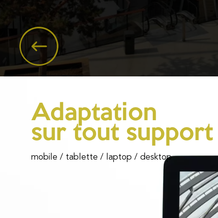
Adaptation
sur tout support
mobile / tablette / laptop / desktop