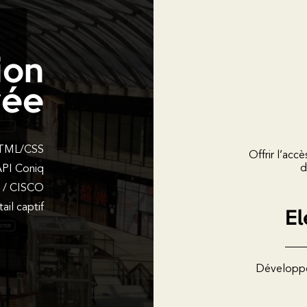
ion
yée
 HTML/CSS
Offrir l’accè
d
PI Coniq
i / CISCO
il captif
El
Développem