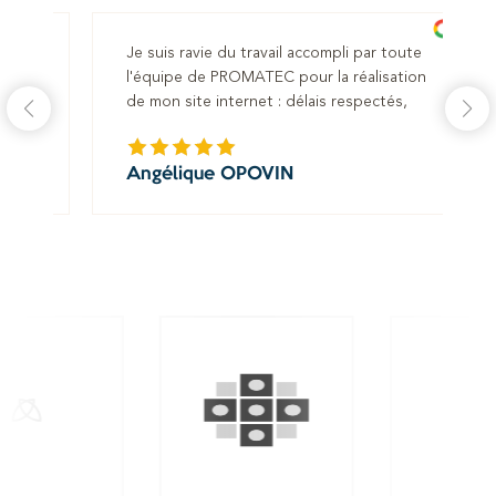
a
Je suis ravie du travail accompli par toute
tises.
l'équipe de PROMATEC pour la réalisation
otre
de mon site internet : délais respectés,
es et
souhaits appliqués à la lettre. Equipe hyper
,
réactive et à l'écoute. Reste à voir le
Angélique OPOVIN
référencement dans les mois à venir, mais je
suis confiante :)