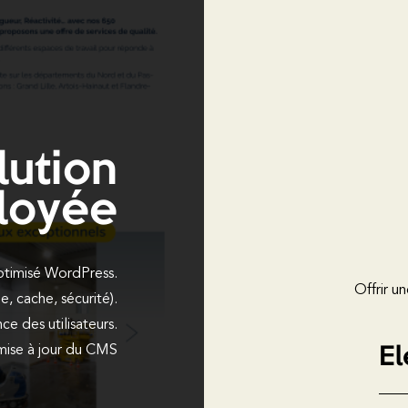
lution
loyée
timisé WordPress.
Offrir u
, cache, sécurité).
ce des utilisateurs.
El
mise à jour du CMS