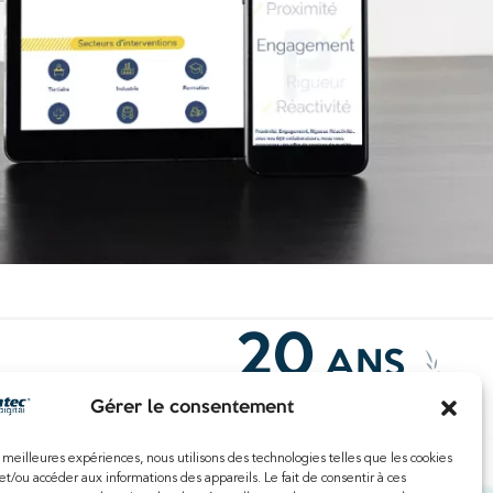
20
ANS
fréquentes
D'EXPÉRIENCES
Gérer le consentement
ss Lille
ess Tourcoing
es meilleures expériences, nous utilisons des technologies telles que les cookies
et/ou accéder aux informations des appareils. Le fait de consentir à ces
ess Roubaix