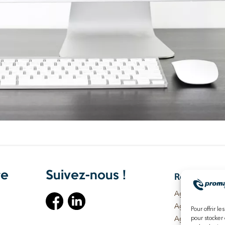
re
Suivez-nous !
Recherches 
Agence WordPre
Agence WordPr
Pour offrir l
pour stocker 
Agence WordPr