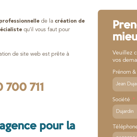
professionnelle
de la
création de
Pren
écialiste
qu’il vous faut pour
mieu
Veuillez 
ation de site web est prête à
vos dema
Prénom 
 700 711
Société
 agence pour la
Téléphon