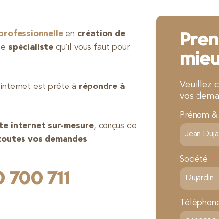
professionnelle
en
création de
Pren
 le
spécialiste
qu’il vous faut pour
mieu
Veuillez 
 internet est prête à
répondre à
vos dema
Prénom 
ite internet sur-mesure
, conçus de
toutes vos demandes
.
Société
 700 711
Téléphon