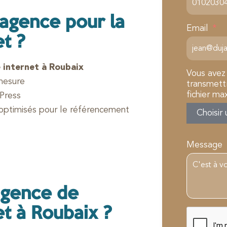
 agence pour la
Email
et ?
 internet à Roubaix
Vous avez
mesure
transmettr
fichier ma
dPress
 optimisés pour le référencement
Choisir 
Message
agence de
et à Roubaix ?